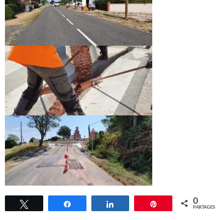
0
Tweetez
Partagez
Partagez
Épingle
PARTAGES