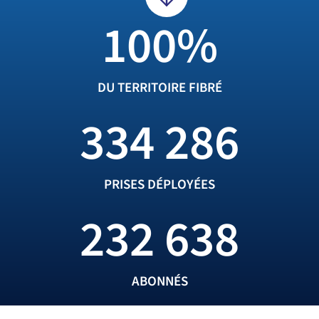
100
%
DU TERRITOIRE FIBRÉ
334 286
PRISES DÉPLOYÉES
232 638
DES OBJECTIFS ATTEINTS ET
DÉPASSÉS !
ABONNÉS​