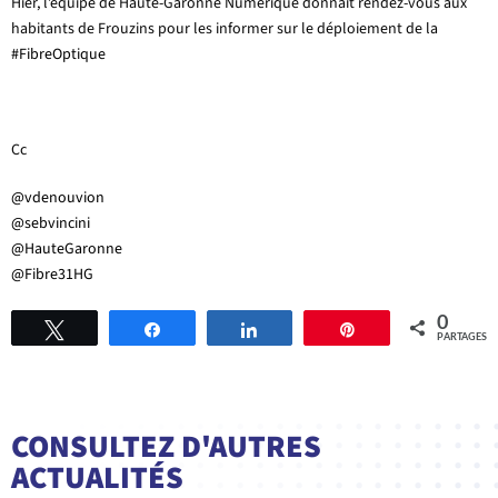
Hier, l’équipe de Haute-Garonne Numérique donnait rendez-vous aux
habitants de Frouzins pour les informer sur le déploiement de la
#FibreOptique
Cc
@vdenouvion
@sebvincini
@HauteGaronne
@Fibre31HG
0
Tweetez
Partagez
Partagez
Épingle
PARTAGES
CONSULTEZ D'AUTRES
ACTUALITÉS