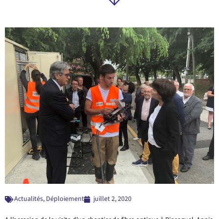
VISITE D’UN CHANTIER D’INSERTION
À PINSAGUEL
Actualités
,
Déploiement
juillet 2, 2020