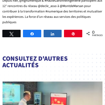
Depuis hier,
@hgnumerique
&
#HauteGaronneIngenierie
participent aux
12° rencontres du réseau
@declic_asso
à
@MontdeMarsan
pour
contribuer à la transformation
#numerique
des territoires et mutualiser
les expériences. La force d’un réseau aux services des politiques
publiques
0
Tweetez
Partagez
Partagez
Épingle
PARTAGES
CONSULTEZ D'AUTRES
ACTUALITÉS