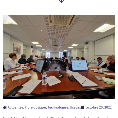
12° RENCONTRES DU RÉSEAU
@DECLIC_ASSO À @MONTDEMARSAN
Actualités
,
Fibre optique
,
Technologies
,
Usages
octobre 20, 2022