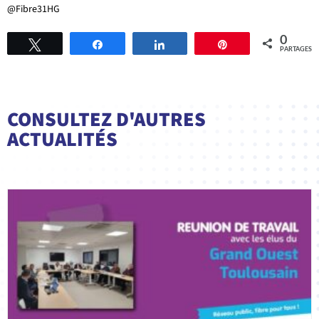
@Fibre31HG
0
Tweetez
Partagez
Partagez
Épingle
PARTAGES
CONSULTEZ D'AUTRES
ACTUALITÉS